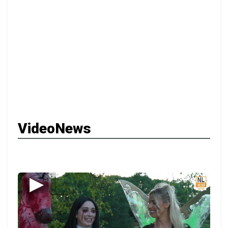
VideoNews
▶