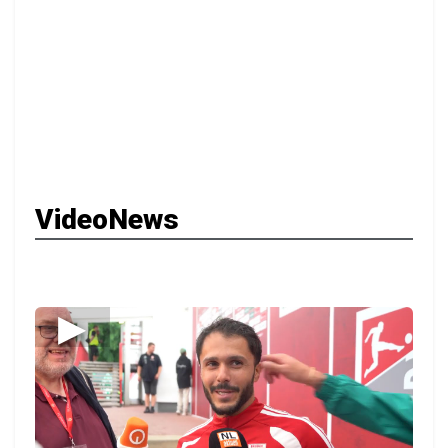
VideoNews
▶