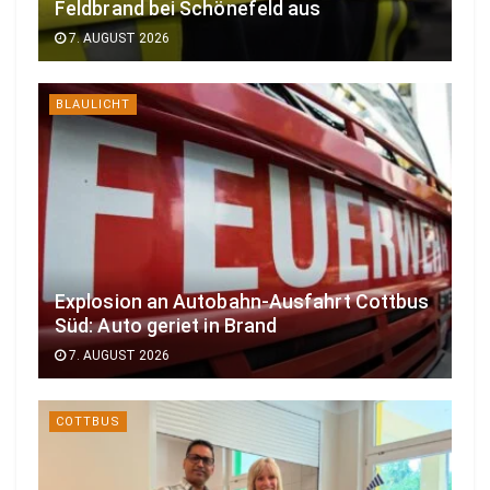
Feldbrand bei Schönefeld aus
7. AUGUST 2026
BLAULICHT
Explosion an Autobahn-Ausfahrt Cottbus
Süd: Auto geriet in Brand
7. AUGUST 2026
COTTBUS