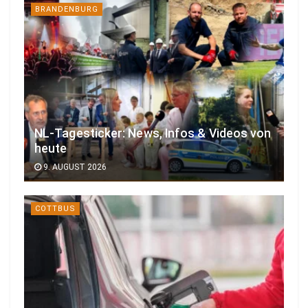
BRANDENBURG
NL-Tagesticker: News, Infos & Videos von
heute
9. AUGUST 2026
COTTBUS