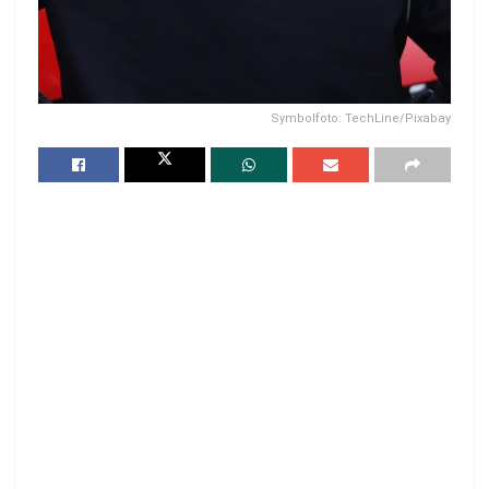
Symbolfoto: TechLine/Pixabay