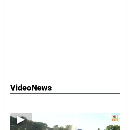
VideoNews
▶