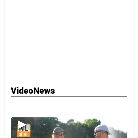
VideoNews
▶