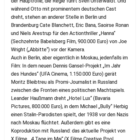
der Hauptrolle, die Regie führt Sven Unterwaldt. Und
während Otto mit prominentem deutschen Cast
dreht, stehen an anderer Stelle in Berlin und
Brandenburg Cate Blanchett, Eric Bana, Saoirse Ronan
und Niels Arestrup für den Actionthriller „Hanna“
(Sechzehnte Babelsberg Film, 900.000 Euro) von Joe
Wright („Abbitte“) vor der Kamera.
Auch in Berlin, aber eigentlich in Moskau, jedenfalls im
Film: In dem neuen Dennis Gansel-Projekt „Im Jahr
des Hundes“ (UFA Cinema, 1.150.000 Euro) gerät
Moritz Bleibtreu als Promi-Journalist in Russland
zwischen die Fronten eines politischen Machtspiels.
Leander Haußmann dreht „Hotel Lux“ (Bavaria
Pictures, 800.000 Euro), in dem Michael „Bully“ Herbig
einen Stalin-Parodisten spielt, der 1938 vor den Nazis
nach Moskau flüchtet. Außerdem gibt es eine
Koproduktion mit Russland: das aktuelle Projekt von
X Filme, „4 Tage im Mai“ (X Filme Creative Pool,