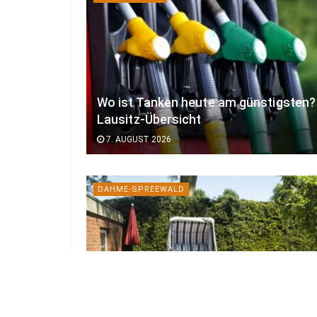
Wo ist Tanken heute am günstigsten?
Lausitz-Übersicht
7. AUGUST 2026
DAHME-SPREEWALD
29 private Gärten öffnen am
Wochenende ihre Tore