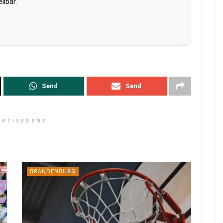
lbar.
Send
Send
ERTISEMENT
BRANDENBURG