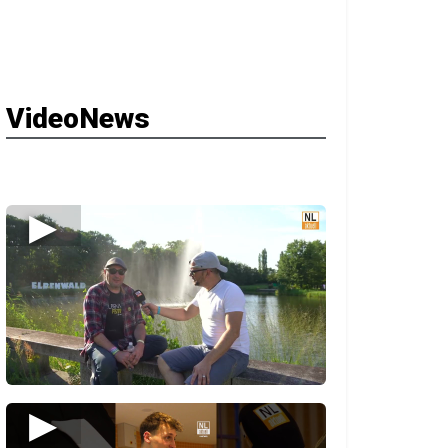
VideoNews
▶
▶