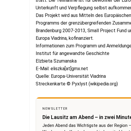
statt. Die Teilnahme ist für Bewohner der Euro
Unterkunft und Verpflegung selbst aufkomme
Das Projekt wird aus Mitteln des Europäische
Programms der grenzübergreifenden Zusamme
Brandenburg 2007-2013, Small Project Fund 
Europa Viadrina, kofinanziert.
Informationen zum Programm und Anmeldungen
Institut für angewandte Geschichte
Elzbieta Szumanska
E-Mail: eliszka[at]gmx.net
Quelle: Europa-Universität Viadrina
Streckenkarte © Pyxlyst (wikipedia.org)
NEWSLETTER
Die Lausitz am Abend – in zwei Minut
Jeden Abend das Wichtigste aus der Region –