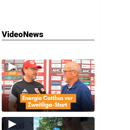
VideoNews
▶
▶