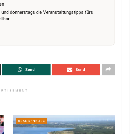
en
 und donnerstags die Veranstaltungstipps fürs
lbar.
Send
Send
ERTISEMENT
BRANDENBURG