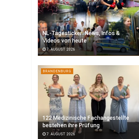
NL-Tagesticker: News, Infos &
Videos von heute
7. AUGUST 2026
BRANDENBURG
122 Medizinische Fachangestellte
bestehen ihre Prüfung
7. AUGUST 2026