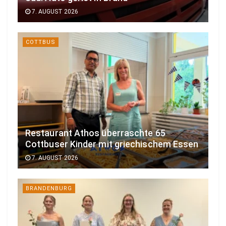
7. AUGUST 2026
COTTBUS
Restaurant Athos überraschte 65
Cottbuser Kinder mit griechischem Essen
7. AUGUST 2026
BRANDENBURG