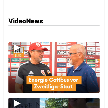
VideoNews
▶
▶