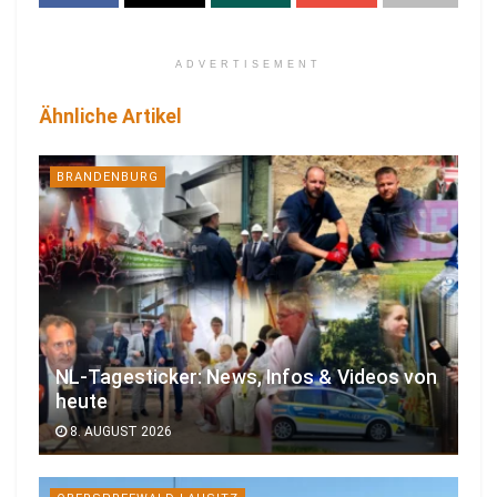
ADVERTISEMENT
Ähnliche Artikel
BRANDENBURG
NL-Tagesticker: News, Infos & Videos von
heute
8. AUGUST 2026