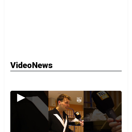
VideoNews
▶