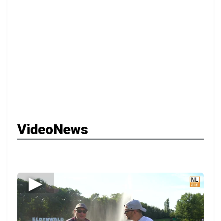
VideoNews
▶