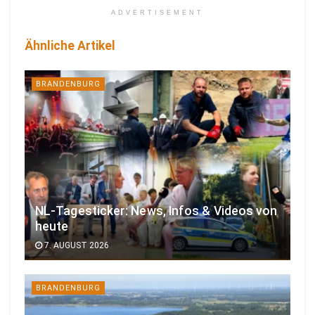
ADVERTISEMENT
Ähnliche Artikel
BRANDENBURG
NL-Tagesticker: News, Infos & Videos von
heute
7. AUGUST 2026
BRANDENBURG