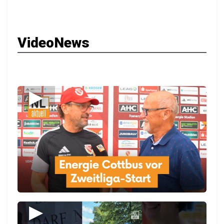
VideoNews
▶
▶