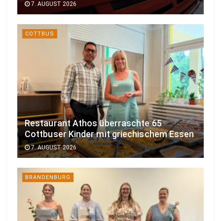
7. AUGUST 2026
COTTBUS
Restaurant Athos überraschte 65
Cottbuser Kinder mit griechischem Essen
7. AUGUST 2026
BRANDENBURG