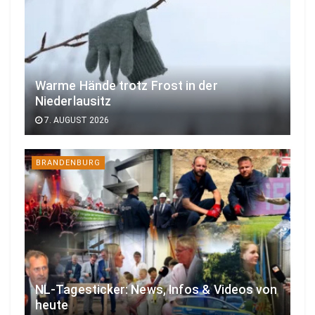
Warme Hände trotz Frost in der
Niederlausitz
7. AUGUST 2026
BRANDENBURG
NL-Tagesticker: News, Infos & Videos von
heute