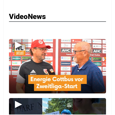
VideoNews
▶
▶