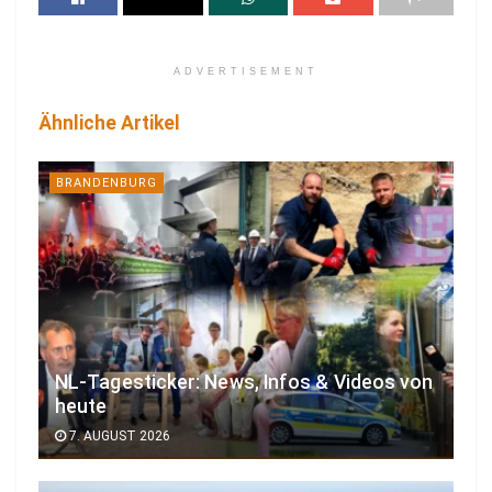
ADVERTISEMENT
Ähnliche Artikel
BRANDENBURG
NL-Tagesticker: News, Infos & Videos von
heute
7. AUGUST 2026