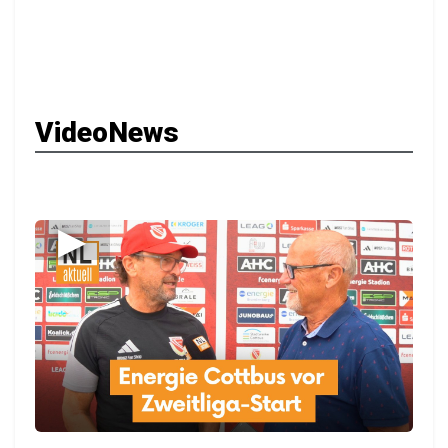
VideoNews
▶