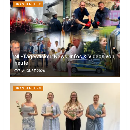
BRANDENBURG
NL-Tagesticker: News, Infos & Videos von
heute
7. AUGUST 2026
BRANDENBURG