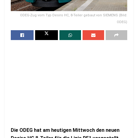
ODEG-Zug vom Typ Desiro HC, 8-Teiler gebaut von SIEMENS (Bild:
ODEG)
Die ODEG hat am heutigen Mittwoch den neuen