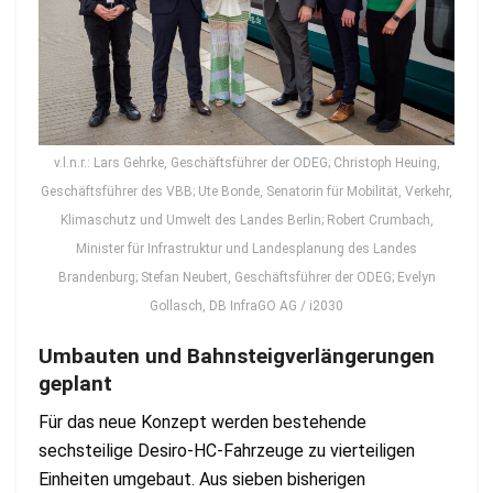
v.l.n.r.: Lars Gehrke, Geschäftsführer der ODEG; Christoph Heuing,
Geschäftsführer des VBB; Ute Bonde, Senatorin für Mobilität, Verkehr,
Klimaschutz und Umwelt des Landes Berlin; Robert Crumbach,
Minister für Infrastruktur und Landesplanung des Landes
Brandenburg; Stefan Neubert, Geschäftsführer der ODEG; Evelyn
Gollasch, DB InfraGO AG / i2030
Umbauten und Bahnsteigverlängerungen
geplant
Für das neue Konzept werden bestehende
sechsteilige Desiro-HC-Fahrzeuge zu vierteiligen
Einheiten umgebaut. Aus sieben bisherigen