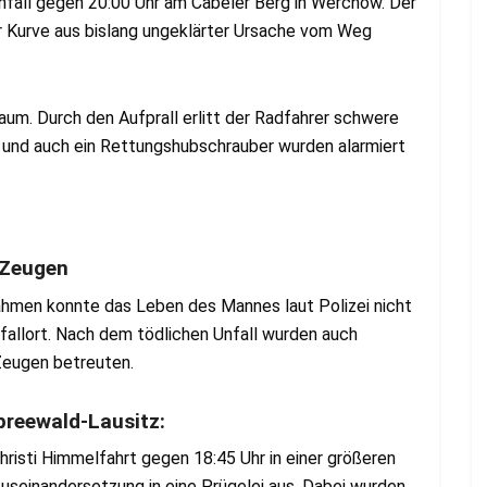
nfall gegen 20:00 Uhr am Cabeler Berg in Werchow. Der
er Kurve aus bislang ungeklärter Ursache vom Weg
aum. Durch den Aufprall erlitt der Radfahrer schwere
 und auch ein Rettungshubschrauber wurden alarmiert
 Zeugen
ahmen konnte das Leben des Mannes laut Polizei nicht
fallort. Nach dem tödlichen Unfall wurden auch
Zeugen betreuten.
preewald-Lausitz:
isti Himmelfahrt gegen 18:45 Uhr in einer größeren
Auseinandersetzung in eine Prügelei aus. Dabei wurden