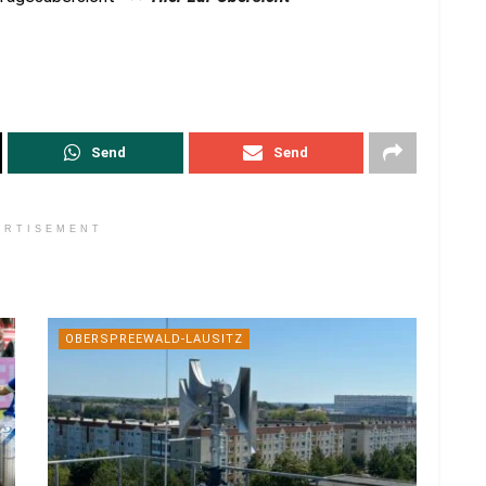
Send
Send
ERTISEMENT
OBERSPREEWALD-LAUSITZ