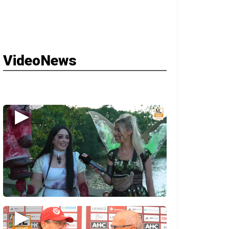
VideoNews
▶
▶