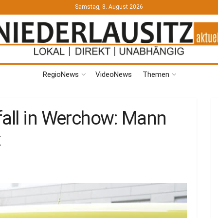
Samstag, 8. August 2026
RegioNews
VideoNews
Themen
fall in Werchow: Mann
t