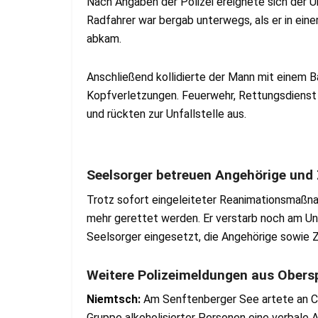
Nach Angaben der Polizei ereignete sich der U
Radfahrer war bergab unterwegs, als er in ein
abkam.
Anschließend kollidierte der Mann mit einem B
Kopfverletzungen. Feuerwehr, Rettungsdienst
und rückten zur Unfallstelle aus.
Seelsorger betreuen Angehörige und
Trotz sofort eingeleiteter Reanimationsmaßn
mehr gerettet werden. Er verstarb noch am Un
Seelsorger eingesetzt, die Angehörige sowie 
Weitere Polizeimeldungen aus Obers
Niemtsch:
Am Senftenberger See artete an Chr
Gruppe alkoholisierter Personen eine verbale 