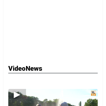
VideoNews
▶