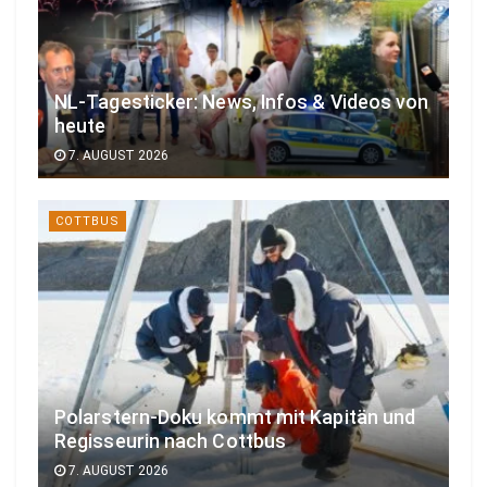
NL-Tagesticker: News, Infos & Videos von
heute
7. AUGUST 2026
COTTBUS
Polarstern-Doku kommt mit Kapitän und
Regisseurin nach Cottbus
7. AUGUST 2026