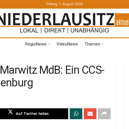
Freitag, 7. August 2026
RegioNews
VideoNews
Themen
 Marwitz MdB: Ein CCS-
denburg
Auf Twitter teilen