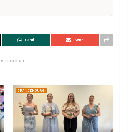
Send
Send
ERTISEMENT
BRANDENBURG