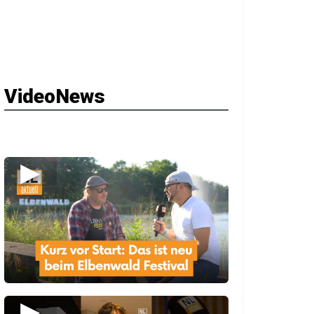
VideoNews
▶
▶