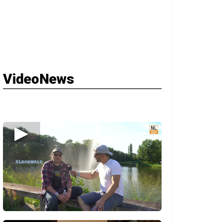
VideoNews
▶