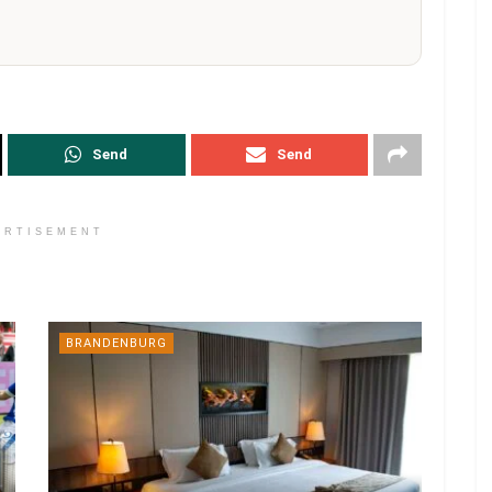
Send
Send
ERTISEMENT
BRANDENBURG