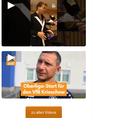
▶
▶
zu allen Videos