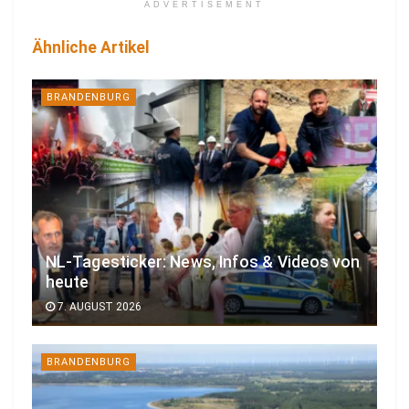
ADVERTISEMENT
Ähnliche Artikel
BRANDENBURG
NL-Tagesticker: News, Infos & Videos von
heute
7. AUGUST 2026
BRANDENBURG