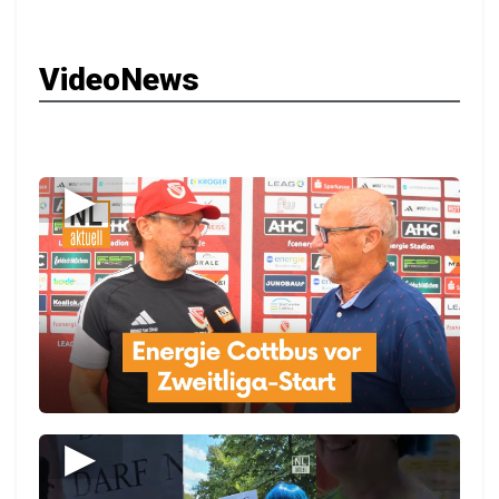
VideoNews
▶
▶