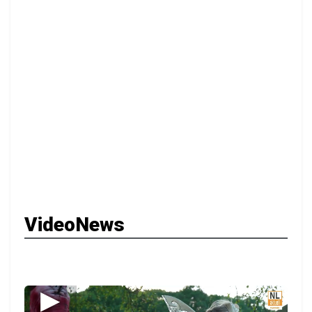
VideoNews
▶