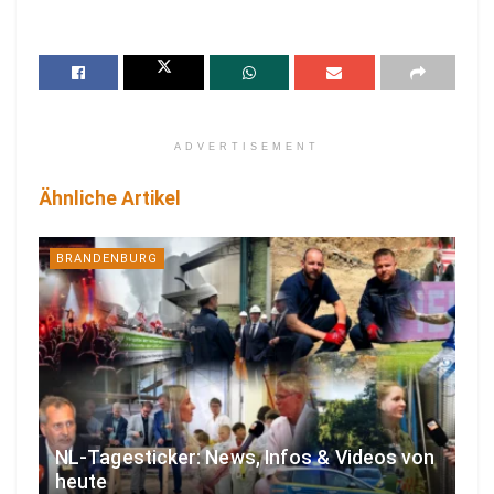
ADVERTISEMENT
Ähnliche Artikel
BRANDENBURG
NL-Tagesticker: News, Infos & Videos von
heute