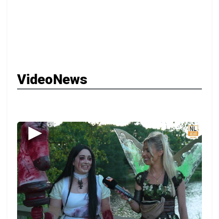
VideoNews
▶