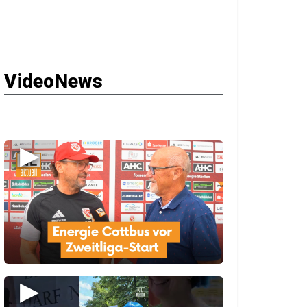
VideoNews
▶
▶