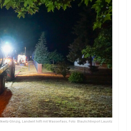
kwitz-Glinzig, Landwirt hilft mit Wasserfass; Foto: Blaulichtreport Lausitz