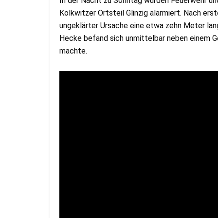
In der Nacht zu Sonntag wurden Feuerwehr und
Kolkwitzer Ortsteil Glinzig alarmiert. Nach er
ungeklärter Ursache eine etwa zehn Meter lan
Hecke befand sich unmittelbar neben einem Geb
machte.