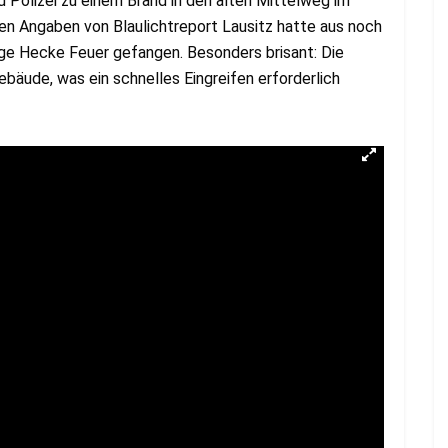
 Polizei zu einem Brand in den alten Mittelweg im
sten Angaben von Blaulichtreport Lausitz hatte aus noch
ge Hecke Feuer gefangen. Besonders brisant: Die
äude, was ein schnelles Eingreifen erforderlich