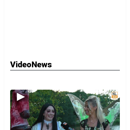
VideoNews
▶