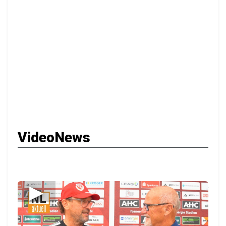
VideoNews
▶