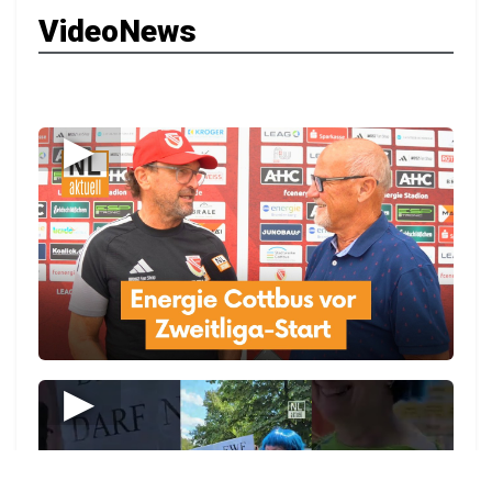
VideoNews
▶
▶