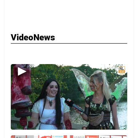
VideoNews
▶