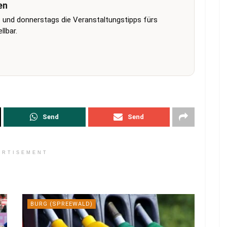
en
 und donnerstags die Veranstaltungstipps fürs
lbar.
Send
Send
ERTISEMENT
BURG (SPREEWALD)