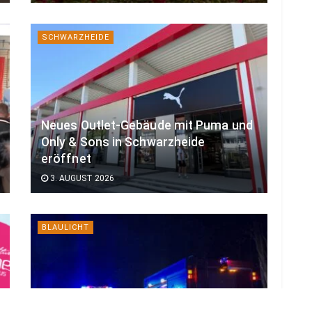
SCHWARZHEIDE
Neues Outlet-Gebäude mit Puma und
Only & Sons in Schwarzheide
eröffnet
3. AUGUST 2026
BLAULICHT