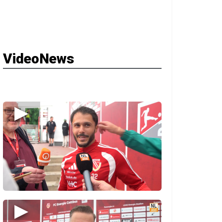
VideoNews
▶
▶