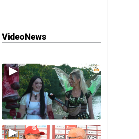
VideoNews
▶
▶