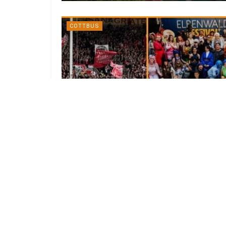
COTTBUS
Elbenwald Festival & 2. Bundesliga:
Cottbus rechnet mit
Parkplatzmangel
6. AUGUST 2026