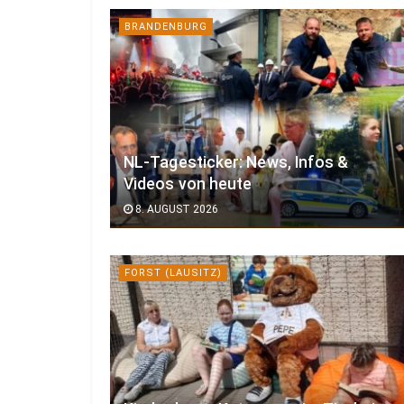
BRANDENBURG
NL-Tagesticker: News, Infos &
Videos von heute
8. AUGUST 2026
FORST (LAUSITZ)