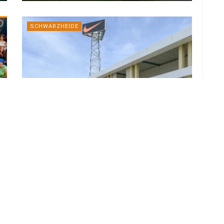
SCHWARZHEIDE
Größere Outlets Schwarzheide laden
zum Late Night Shopping am Freitag
6. AUGUST 2026
LOAD MORE