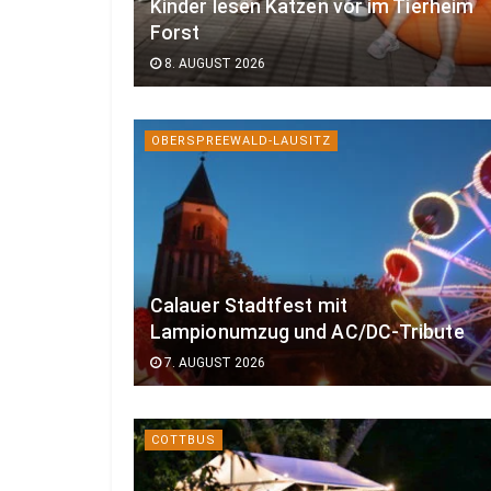
Kinder lesen Katzen vor im Tierheim
Forst
8. AUGUST 2026
OBERSPREEWALD-LAUSITZ
Calauer Stadtfest mit
Lampionumzug und AC/DC-Tribute
7. AUGUST 2026
COTTBUS