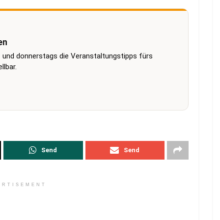
en
 und donnerstags die Veranstaltungstipps fürs
lbar.
Send
Send
ERTISEMENT