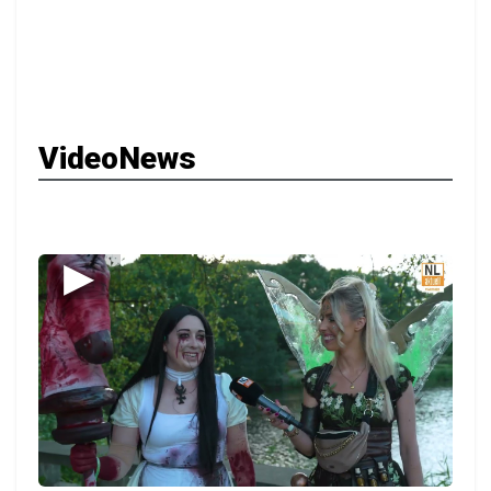
VideoNews
▶