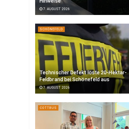
Hinweise
7. AUGUST 2026
SCHÖNEFELD
Technischer Defekt löste 20-Hektar-
Feldbrand bei Schönefeld aus
7. AUGUST 2026
COTTBUS