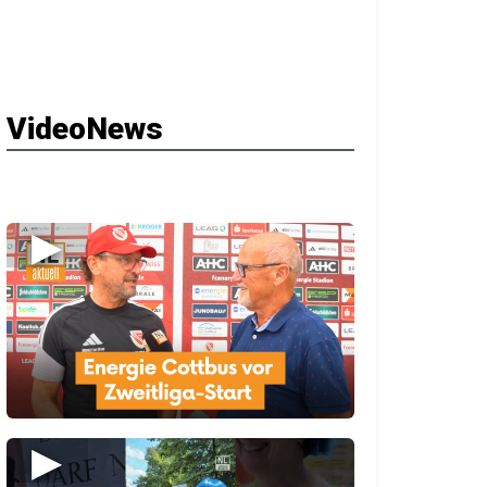
VideoNews
▶
▶