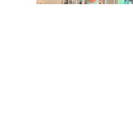
Restaurant Athos überraschte 65
Cottbuser Kinder mit griechischem
Essen
7. AUGUST 2026
Karriere
Impressum
Mediadaten
Datenschutz
AG