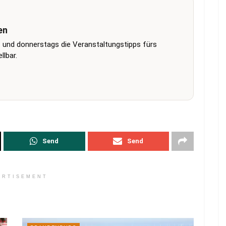
en
 und donnerstags die Veranstaltungstipps fürs
lbar.
Send
Send
ERTISEMENT