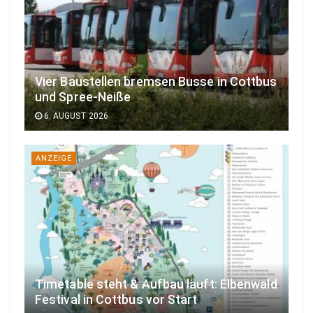
Vier Baustellen bremsen Busse in Cottbus
und Spree-Neiße
6. AUGUST 2026
ANZEIGE
Timetable steht & Aufbau läuft: Elbenwald
Festival in Cottbus vor Start