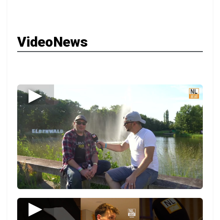
VideoNews
▶
▶