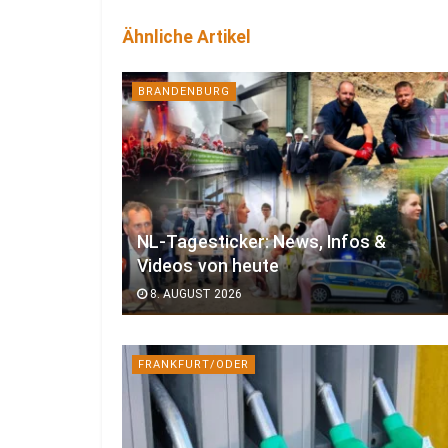
Ähnliche Artikel
BRANDENBURG
NL-Tagesticker: News, Infos &
Videos von heute
8. AUGUST 2026
FRANKFURT/ODER