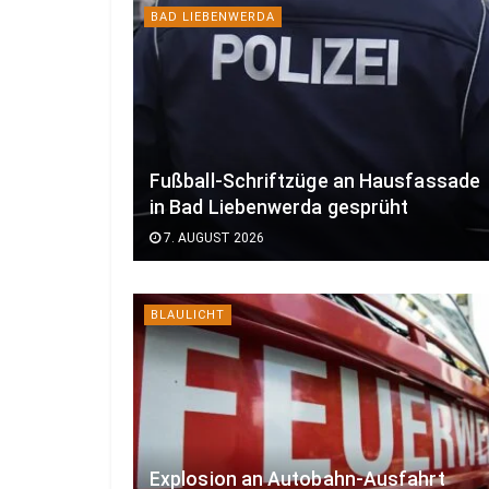
BAD LIEBENWERDA
Fußball-Schriftzüge an Hausfassade
in Bad Liebenwerda gesprüht
7. AUGUST 2026
BLAULICHT
Explosion an Autobahn-Ausfahrt