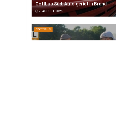
Cottbus Süd: Auto geriet in Brand
7. AUGUST 2026
COTTBUS
Kurz vor großem Start: Das ist neu
beim Elbenwald Festival 2026
7. AUGUST 2026