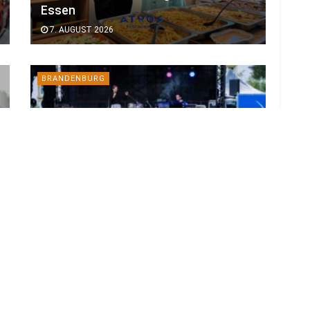
Essen
7. AUGUST 2026
BRANDENBURG
Bund verlängert BTU-Projekt für
gutes Leben im Alter
7. AUGUST 2026
LOAD MORE