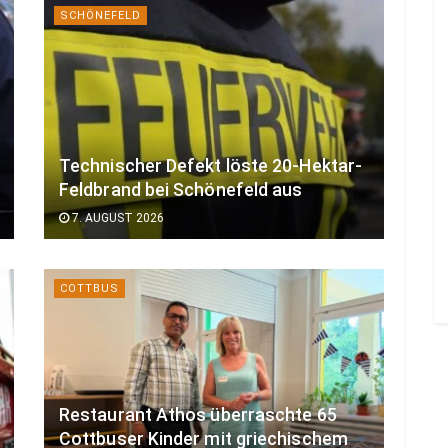
SCHÖNEFELD
Technischer Defekt löste 20-Hektar-
Feldbrand bei Schönefeld aus
7. AUGUST 2026
COTTBUS
Restaurant Athos überraschte 65
Cottbuser Kinder mit griechischem