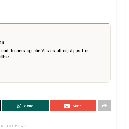
en
 und donnerstags die Veranstaltungstipps fürs
lbar.
Send
Send
ERTISEMENT