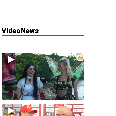
VideoNews
▶
▶