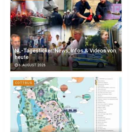
NL-Tagesticker: News, Infos & Videos von
heute
6. AUGUST 2026
COTTBUS