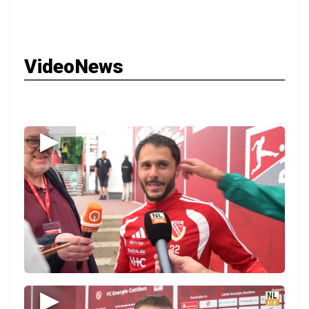
VideoNews
▶
▶