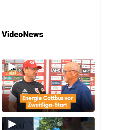
VideoNews
▶
▶