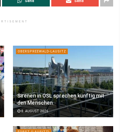
Send
Send
ERTISEMENT
OBERSPREEWALD-LAUSITZ
Sirenen in OSL sprechen künftig mit
den Menschen
8. AUGUST 2026
FORST (LAUSITZ)