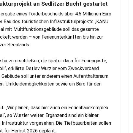
rukturprojekt an Sedlitzer Bucht gestartet
rgabe eines Förderbescheids über 4,5 Millionen Euro
er Bau des touristischen Infrastrukturprojekts „KANU
al mit Multifunktionsgebäude soll das gesamte
elt werden – von Ferienunterkünften bis hin zur
zer Seenlands.
tur zu erschließen, die später dann für Feriengäste,
soll“, erklärte Detlev Wurzler vom Zweckverband
e Gebäude soll unter anderem einen Aufenthaltsraum
en, Umkleidemöglichkeiten sowie ein Büro für den
: „Wir planen, dass hier auch ein Ferienhauskomplex
“, so Wurzler weiter. Ergänzend sind ein kleiner
 Infrastruktur vorgesehen. Die Tiefbauarbeiten sollen
t für Herbst 2026 geplant.