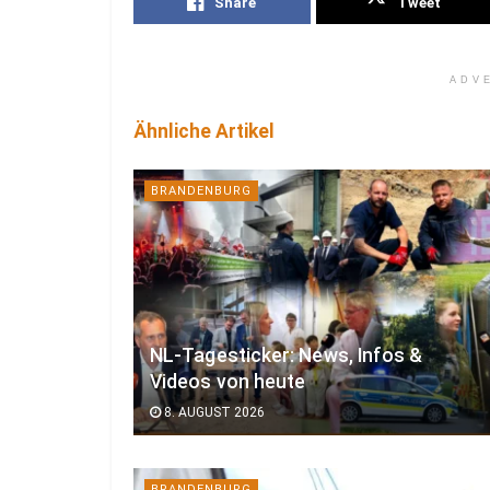
Share
Tweet
ADV
Ähnliche Artikel
BRANDENBURG
NL-Tagesticker: News, Infos &
Videos von heute
8. AUGUST 2026
BRANDENBURG