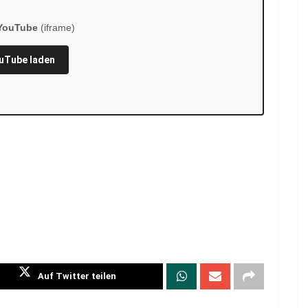
YouTube
(iframe)
uTube laden
Auf Twitter teilen