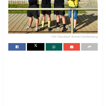
FSV "Glückauf" Brieske-Senftenberg