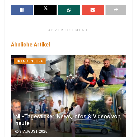
ADVERTISEMENT
Ähnliche Artikel
BRANDENBURG
NL-Tagesticker: News, Infos & Videos von
heute
8. AUGUST 2026