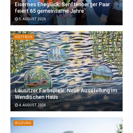
Eisernes Eheglück: Senftenberger Paar
feiert 65 gemeinsame Jahre
5. AUGUST 2026
COTTBUS
Lausitzer Farbspiele: Neue Ausstellung im
Wendischen Haus
4. AUGUST 2026
BILDUNG