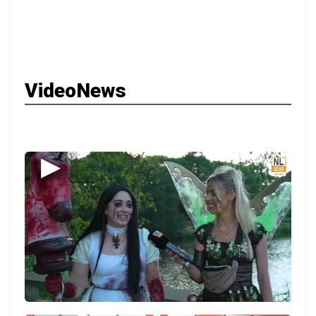
VideoNews
▶