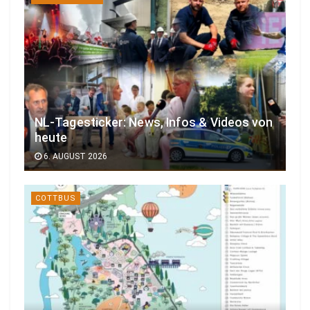
NL-Tagesticker: News, Infos & Videos von
heute
6. AUGUST 2026
COTTBUS