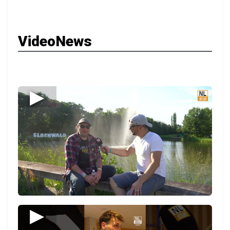
VideoNews
▶
▶