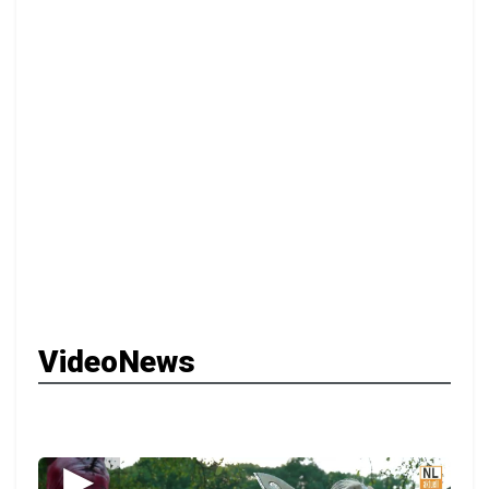
VideoNews
▶