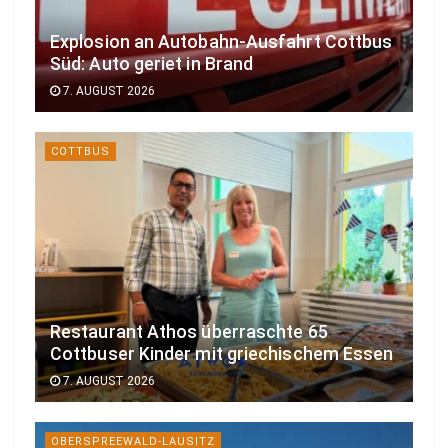
Explosion an Autobahn-Ausfahrt Cottbus
Süd: Auto geriet in Brand
7. AUGUST 2026
COTTBUS
Restaurant Athos überraschte 65
Cottbuser Kinder mit griechischem Essen
7. AUGUST 2026
OBERSPREEWALD-LAUSITZ