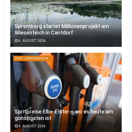
Spremberg startet Millionenprojekt am
Wiesenteich in Cantdorf
6. AUGUST 2026
BAD LIEBENWERDA
Spritpreise Elbe-Elster – wo es heute am
günstigsten ist
6. AUGUST 2026