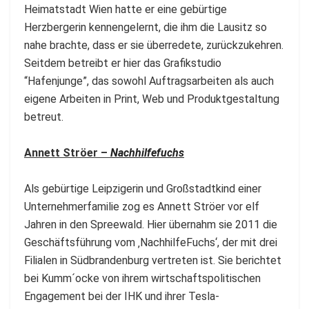
e
Heimatstadt Wien hatte er eine gebürtige
r
Herzbergerin kennengelernt, die ihm die Lausitz so
g
nahe brachte, dass er sie überredete, zurückzukehren.
i
Seitdem betreibt er hier das Grafikstudio
s
“Hafenjunge”, das sowohl Auftragsarbeiten als auch
t
eigene Arbeiten in Print, Web und Produktgestaltung
f
betreut.
r
e
Annett Ströer –
Nachhilfefuchs
i
b
Als gebürtige Leipzigerin und Großstadtkind einer
e
Unternehmerfamilie zog es Annett Ströer vor elf
r
Jahren in den Spreewald. Hier übernahm sie 2011 die
u
Geschäftsführung vom ‚NachhilfeFuchs‘, der mit drei
f
Filialen in Südbrandenburg vertreten ist. Sie berichtet
l
bei Kumm´ocke von ihrem wirtschaftspolitischen
i
Engagement bei der IHK und ihrer Tesla-