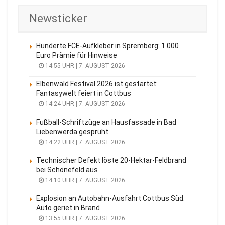
i
Newsticker
n
L
Hunderte FCE-Aufkleber in Spremberg: 1.000
i
Euro Prämie für Hinweise
c
14:55 UHR | 7. AUGUST 2026
h
Elbenwald Festival 2026 ist gestartet:
t
Fantasywelt feiert in Cottbus
p
14:24 UHR | 7. AUGUST 2026
l
Fußball-Schriftzüge an Hausfassade in Bad
a
Liebenwerda gesprüht
n
14:22 UHR | 7. AUGUST 2026
u
Technischer Defekt löste 20-Hektar-Feldbrand
n
bei Schönefeld aus
14:10 UHR | 7. AUGUST 2026
g
,
Explosion an Autobahn-Ausfahrt Cottbus Süd:
s
Auto geriet in Brand
13:55 UHR | 7. AUGUST 2026
o