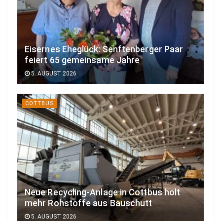
t
z
e
Eisernes Eheglück: Senftenberger Paar
r
feiert 65 gemeinsame Jahre
H
5. AUGUST 2026
e
i
m
COTTBUS
a
t
z
u
r
ü
c
Neue Recycling-Anlage in Cottbus holt
mehr Rohstoffe aus Bauschutt
k
g
5. AUGUST 2026