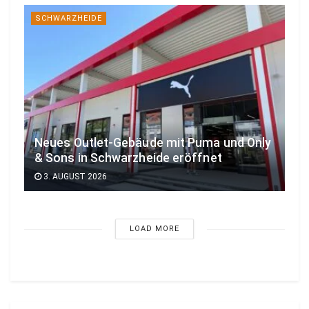
r
SCHWARZHEIDE
d
e
r
N
i
s
c
Neues Outlet-Gebäude mit Puma und Only
h
& Sons in Schwarzheide eröffnet
e
3. AUGUST 2026
n
d
i
LOAD MORE
s
z
i
p
l