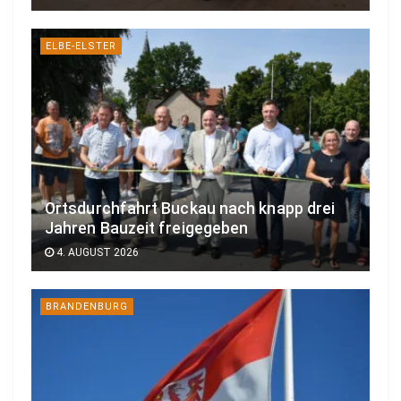
e
k
ELBE-ELSTER
e
h
r
t
i
s
t
Ortsdurchfahrt Buckau nach knapp drei
.
Jahren Bauzeit freigegeben
H
4. AUGUST 2026
i
e
BRANDENBURG
r
w
i
d