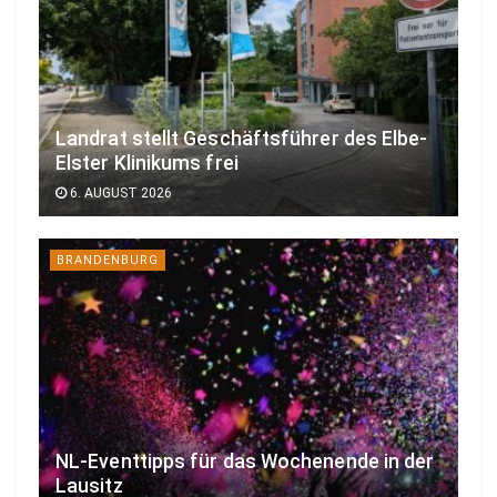
A
r
c
h
i
Landrat stellt Geschäftsführer des Elbe-
t
Elster Klinikums frei
e
6. AUGUST 2026
k
t
BRANDENBURG
u
r
s
t
u
d
i
NL-Eventtipps für das Wochenende in der
u
Lausitz