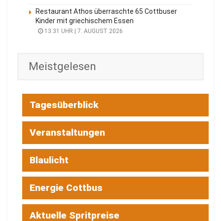
n
Restaurant Athos überraschte 65 Cottbuser
Kinder mit griechischem Essen
d
13:31 UHR | 7. AUGUST 2026
e
r
n
Meistgelesen
h
a
t
Tagesüberblick
a
u
Veranstaltungen
c
h
Blaulicht
d
a
Energie Cottbus
s
e
r
Aktuelle Spritpreise