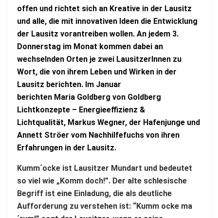
offen und richtet sich an Kreative in der Lausitz
a
und alle, die mit innovativen Ideen die Entwicklung
G
der Lausitz vorantreiben wollen. An jedem 3.
o
Donnerstag im Monat kommen dabei an
l
wechselnden Orten je zwei LausitzerInnen zu
d
Wort, die von ihrem Leben und Wirken in der
b
Lausitz berichten. Im Januar
e
uf
berichten Maria Goldberg von Goldberg
r
Lichtkonzepte – Energieeffizienz &
g
en
Lichtqualität, Markus Wegner, der Hafenjunge und
–
Annett Ströer vom Nachhilfefuchs von ihren
S
Erfahrungen in der Lausitz.
L
i
Kumm´ocke ist Lausitzer Mundart und bedeutet
c
so viel wie „Komm doch!”. Der alte schlesische
h
Begriff ist eine Einladung, die als deutliche
t
Aufforderung zu verstehen ist: “Kumm ocke ma
k