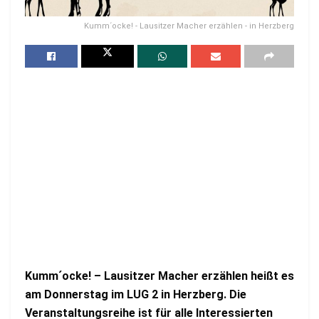
Kumm´ocke! - Lausitzer Macher erzählen - in Herzberg
M
Kumm´ocke! – Lausitzer Macher erzählen heißt es
a
am Donnerstag im LUG 2 in Herzberg. Die
r
Veranstaltungsreihe ist für alle Interessierten
i