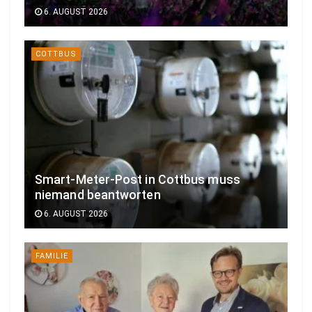
m
6. AUGUST 2026
w
i
COTTBUS
e
d
e
r
i
n
i
Smart-Meter-Post in Cottbus muss
h
niemand beantworten
r
6. AUGUST 2026
e
L
a
FAMILIE
u
s
i