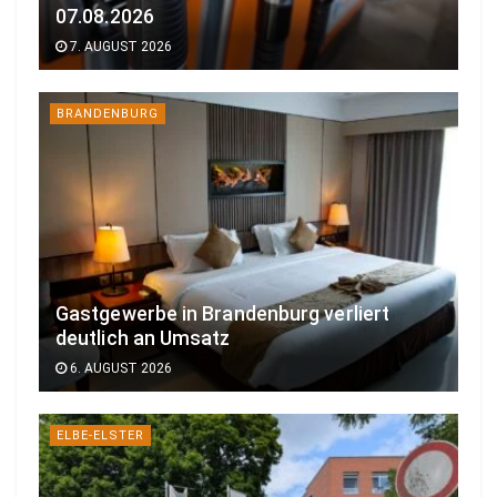
07.08.2026
n
a
7. AUGUST 2026
c
h
BRANDENBURG
e
r
f
o
l
g
r
Gastgewerbe in Brandenburg verliert
e
deutlich an Umsatz
i
6. AUGUST 2026
c
h
ELBE-ELSTER
e
m