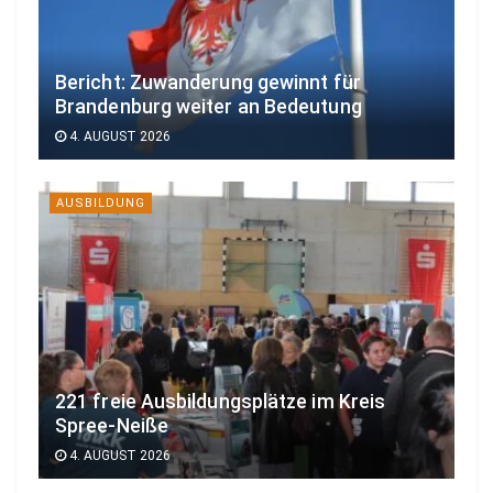
m
e
t
Bericht: Zuwanderung gewinnt für
s
Brandenburg weiter an Bedeutung
i
4. AUGUST 2026
e
s
AUSBILDUNG
i
c
h
n
i
c
h
221 freie Ausbildungsplätze im Kreis
t
Spree-Neiße
n
4. AUGUST 2026
u