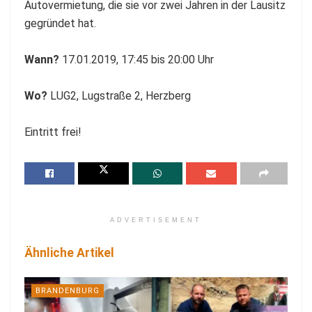
c
Autovermietung, die sie vor zwei Jahren in der Lausitz
h
gegründet hat.
e
L
Wann?
17.01.2019, 17:45 bis 20:00 Uhr
i
c
Wo?
LUG2, Lugstraße 2, Herzberg
h
t
Eintritt frei!
p
l
a
n
e
ADVERTISEMENT
r
Ähnliche Artikel
i
n
a
BRANDENBURG
u