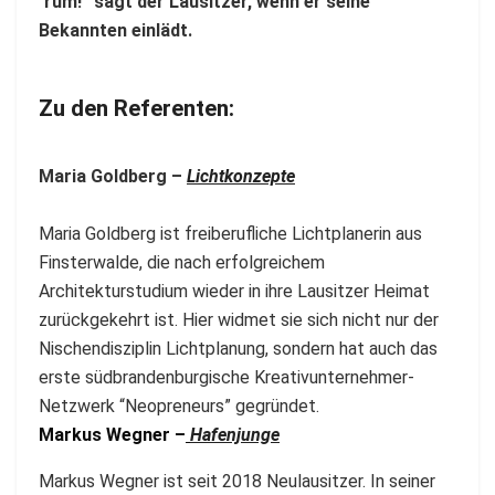
´rum!” sagt der Lausitzer, wenn er seine
o
Bekannten einlädt.
n
z
e
Zu den Referenten:
p
t
Maria Goldberg –
Lichtkonzepte
e
M
e
Maria Goldberg ist freiberufliche Lichtplanerin aus
a
Finsterwalde, die nach erfolgreichem
r
Architekturstudium wieder in ihre Lausitzer Heimat
i
zurückgekehrt ist. Hier widmet sie sich nicht nur der
a
Nischendisziplin Lichtplanung, sondern hat auch das
G
erste südbrandenburgische Kreativunternehmer-
o
Netzwerk “Neopreneurs” gegründet.
l
Markus Wegner –
Hafenjunge
d
b
Markus Wegner ist seit 2018 Neulausitzer. In seiner