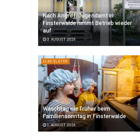
Nach Angriff: Jugendamt in
Finsterwalde nimmt Betrieb wieder
auf
3. AUGUST 2026
ELBE-ELSTER
Waschtag wie früher beim
Familiensonntag in Finsterwalde
1. AUGUST 2026