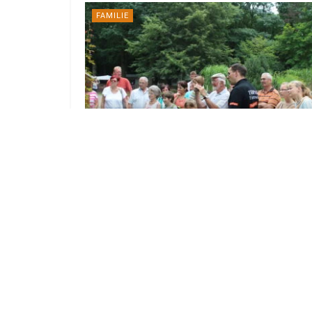
FAMILIE
Fütterungen und Seiltanz:
Finsterwalde lädt zu Tierparkfest
30. JULI 2026