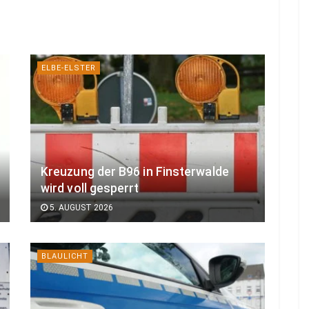
ELBE-ELSTER
Kreuzung der B96 in Finsterwalde
wird voll gesperrt
5. AUGUST 2026
BLAULICHT