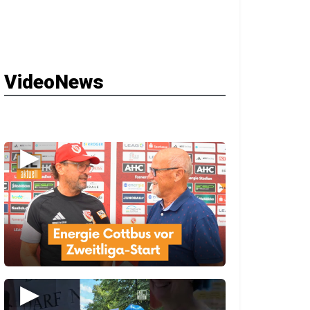
VideoNews
▶
▶