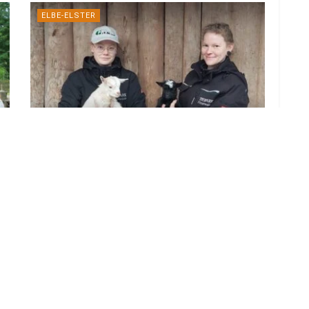
ELBE-ELSTER
Tierparkfest Finsterwalde lockt am 2.
August mit Familientag
28. JULI 2026
LOAD MORE
ADVERTISEMENT