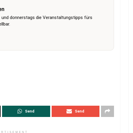
en
 und donnerstags die Veranstaltungstipps fürs
lbar.
Send
Send
ERTISEMENT