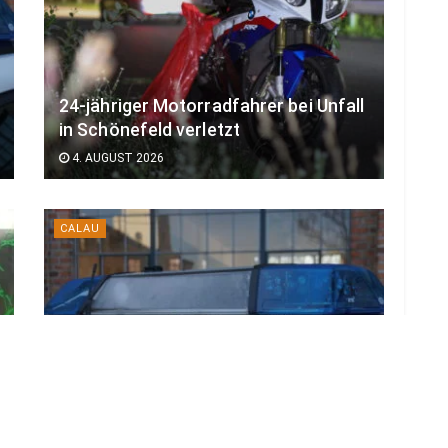
24-jähriger Motorradfahrer bei Unfall
in Schönefeld verletzt
4. AUGUST 2026
CALAU
Sperrung & Sachschaden nach Unfall
mit Linienbus bei Calau
4. AUGUST 2026