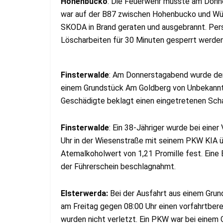
Hohenbucko
: Die Feuerwehr musste am Donn
war auf der B87 zwischen Hohenbucko und W
SKODA in Brand geraten und ausgebrannt. Pers
Löscharbeiten für 30 Minuten gesperrt werden
Finsterwalde
: Am Donnerstagabend wurde der 
einem Grundstück Am Goldberg von Unbekannte
Geschädigte beklagt einen eingetretenen Sch
Finsterwalde
: Ein 38-Jähriger wurde bei ein
Uhr in der Wiesenstraße mit seinem PKW KIA ü
Atemalkoholwert von 1,21 Promille fest. Eine
der Führerschein beschlagnahmt.
Elsterwerda:
Bei der Ausfahrt aus einem Gru
am Freitag gegen 08:00 Uhr einen vorfahrtbere
wurden nicht verletzt. Ein PKW war bei einem