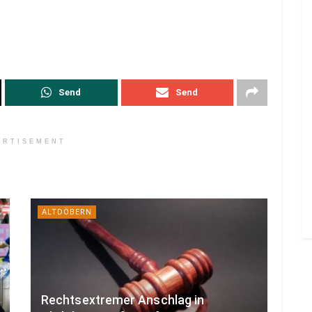
Send
Send
ERTISEMENT
ALTDÖBERN
Rechtsextremer Anschlag in