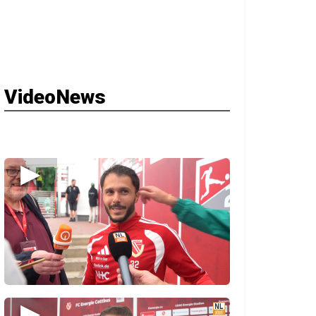
VideoNews
▶
▶