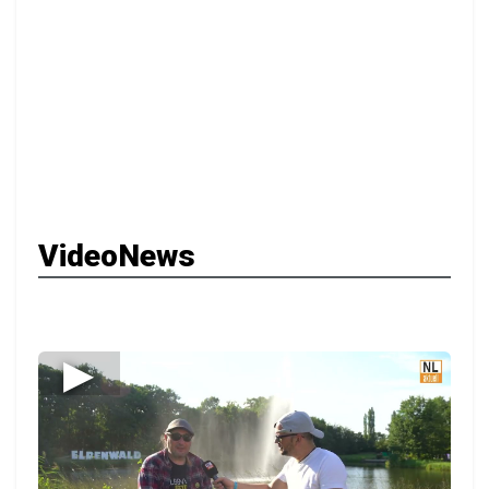
VideoNews
▶