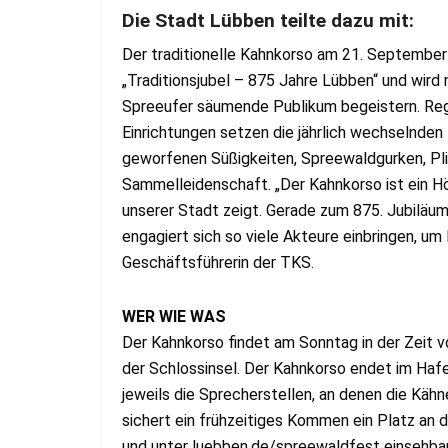
Die Stadt Lübben teilte dazu mit:
Der traditionelle Kahnkorso am 21. Septembe
„Traditionsjubel – 875 Jahre Lübben“ und wird
Spreeufer säumende Publikum begeistern. Regi
Einrichtungen setzen die jährlich wechselnde
geworfenen Süßigkeiten, Spreewaldgurken, Pli
Sammelleidenschaft. „Der Kahnkorso ist ein H
unserer Stadt zeigt. Gerade zum 875. Jubiläum
engagiert sich so viele Akteure einbringen, u
Geschäftsführerin der TKS.
WER WIE WAS
Der Kahnkorso findet am Sonntag in der Zeit vo
der Schlossinsel. Der Kahnkorso endet im Haf
jeweils die Sprecherstellen, an denen die Käh
sichert ein frühzeitiges Kommen ein Platz an 
und unter luebben.de/spreewaldfest einsehbar