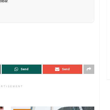
lbar.
Send
Send
ERTISEMENT