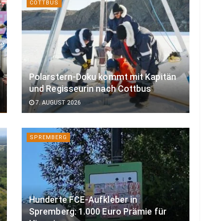
COTTBUS
Polarstern-Doku kommt mit Kapitän
und Regisseurin nach Cottbus
7. AUGUST 2026
SPREMBERG
Hunderte FCE-Aufkleber in
Spremberg: 1.000 Euro Prämie für