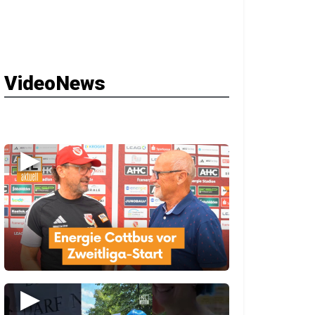
VideoNews
▶
▶