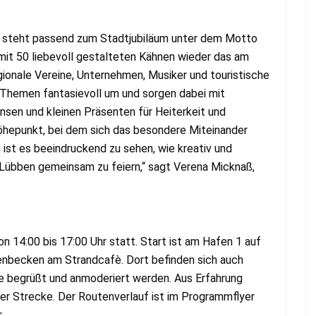
r steht passend zum Stadtjubiläum unter dem Motto
 mit 50 liebevoll gestalteten Kähnen wieder das am
onale Vereine, Unternehmen, Musiker und touristische
n Themen fantasievoll um und sorgen dabei mit
nsen und kleinen Präsenten für Heiterkeit und
öhepunkt, bei dem sich das besondere Miteinander
 ist es beeindruckend zu sehen, wie kreativ und
m Lübben gemeinsam zu feiern,“ sagt Verena Micknaß,
n 14:00 bis 17:00 Uhr statt. Start ist am Hafen 1 auf
enbecken am Strandcafè. Dort befinden sich auch
ne begrüßt und anmoderiert werden. Aus Erfahrung
der Strecke. Der Routenverlauf ist im Programmflyer
.