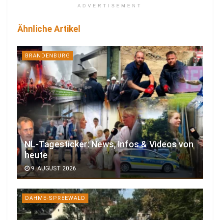
ADVERTISEMENT
Ähnliche Artikel
BRANDENBURG
NL-Tagesticker: News, Infos & Videos von
heute
9. AUGUST 2026
DAHME-SPREEWALD