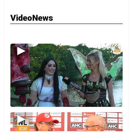
VideoNews
▶
▶