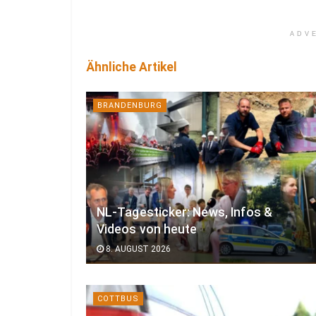
ADV
Ähnliche Artikel
BRANDENBURG
NL-Tagesticker: News, Infos &
Videos von heute
8. AUGUST 2026
COTTBUS