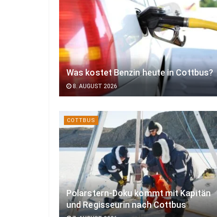
Was kostet Benzin heute in Cottbus?
8. AUGUST 2026
COTTBUS
Polarstern-Doku kommt mit Kapitän
und Regisseurin nach Cottbus