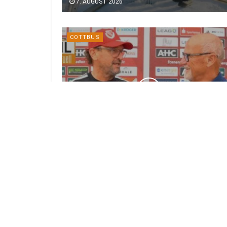
7. AUGUST 2026
COTTBUS
„Da, um zu bleiben!“: Energie Cottbus
mit Vorfreude auf Zweitliga-Start
7. AUGUST 2026