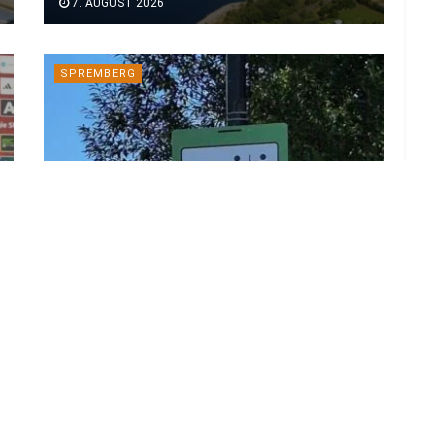
7. AUGUST 2026
SPREMBERG
Hunderte FCE-Aufkleber in
Spremberg: 1.000 Euro Prämie für
Hinweise
7. AUGUST 2026
LOAD MORE