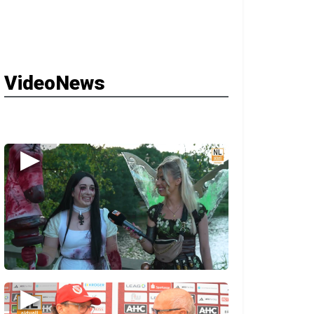
VideoNews
▶
▶