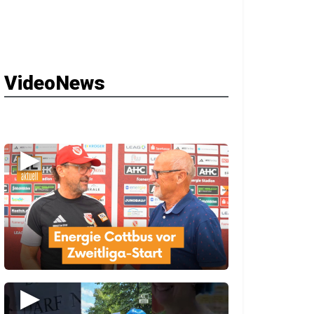
VideoNews
▶
▶