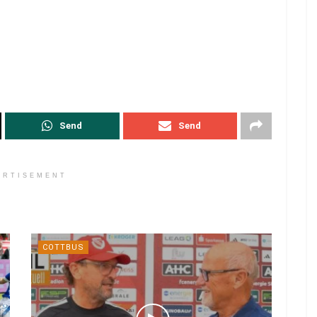
Send
Send
ERTISEMENT
COTTBUS