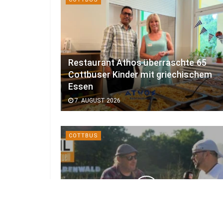
Restaurant Athos überraschte 65
Cottbuser Kinder mit griechischem
Essen
7. AUGUST 2026
COTTBUS
Kurz vor großem Start: Das ist neu
beim Elbenwald Festival 2026